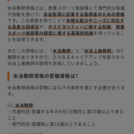
水泳教師資格とは、商業スポーツ施設等にて専門的な知識
や技能を用いて、
水泳指導に従事する指導者のための資格
です。この資格を持つことで
多様な能力やニーズに対応す
る高度な指導法
や、
ホスピタリティーに関する知識
、
商業
スポーツ施設等の経営に関する基礎的知識
を持っているこ
とを証明できます。
またこの資格には、「
水泳教師
」と「
水泳上級教師
」の2
種類がありますので、さらなるキャリアアップを狙うなら
水泳上級教師の取得を目指していきましょう。
水泳教師資格の受験資格は?
水泳教師資格の受験には以下の条件を満たす必要がありま
す。
(1)
水泳教師
・共通科目:受講する年の4月1日現在に満20歳以上である
こと
・専門科目:受講時に満18歳以上であること