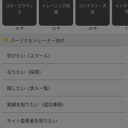
ヨガ・ピラティ
トレーニング知
コンテスト・大
インタ
ス
識
会
35 件
22 件
24 件
2
パーソナルトレーナー向け
学びたい〈スクール〉
なりたい〈採用〉
探したい〈求人一覧〉
実績を知りたい〈成功事例〉
サイト監修者を知りたい