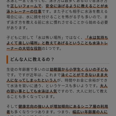
水泳と一言で言っても、泳ぎ方は数多くあるので各泳ぎ方
を
正しいフォームで
、
安全に泳げるように教えることが水
泳トレーナーの仕事
です。また子ども相手に水泳を教える
場合には、水に顔を付けることを怖がる子も多いので、ま
ず泳ぎ方を教える前に水に慣れさせることから始める必要
があります。
子どもに対して「水は怖い場所」ではなく、
「水は気持ち
よくて楽しい場所」と教えてあげるということも水泳トレ
ーナーの大切な役割
の1つです。
どんな人に教えるの？
生徒の年齢層で多いのは
幼稚園から小学生くらいの子ども
です。ですが近年は、これまで
泳ぐことができないまま大
人になってしまったという人
が、時間やお金に余裕ができ
て水泳を習いに通う、というケースも多いようです。
大人
の習い事としても水泳は人気
ですので、大人に対して教え
ることも多くなっています。
そして
健康志向の強い人が増加傾向にあるシニア層の利用
者
も多くなりつつあります。つまり、
幅広い年齢層の人に