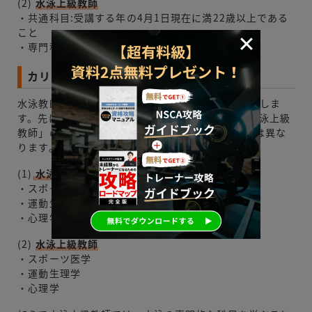
(2)
水泳上級教師
・共通科目:受講する年の4月1日現在に満22歳以上である
こと
・専門科目:受講時に満20歳以上であること
カリキュラム
水泳教師資格の資格のカリキュラムについてご紹介しま
す。先ほどもご紹介したように「水泳教師」と「水泳上級
教師」の2種類があります。それぞれカリキュラムは異な
ります。
(1)
水泳教師
・スポーツ医学
・運動生理学
・心理学
(2)
水泳上級教師
・スポーツ医学
・運動生理学
・心理学