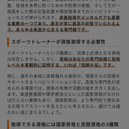
整、怪我を未然に防ぐための予防策の実施、そして万が一
怪我をした際の応急処置や競技復帰までのリハビリテーシ
ョンなどが挙げられます。
栄養指導やメンタルケアも重要
な業務の一つであり、選手が常に最高の状態でいられるよ
う、あらゆる角度から支える専門職です。
スポーツトレーナーが資格取得する必要性
スポーツトレーナーという職業に、法律上必須となる資格
は存在しません。しかし、
資格はあなたの専門知識と技術
レベルを客観的に証明する、いわば「信頼の証」です。
特に、選手の身体に直接触れる施術や、怪我からの回復を
サポートするリハビリテーションなど、高度な専門性が求
められる場面では、資格の有無が活動の幅を大きく左右し
ます。柔道整復師や理学療法士といった国家資格がなけれ
ば行えない業務もあり、資格取得は、より専門的で責任あ
る立場でアスリートを支えたいと考えるなら、避けては通
れない道と言えるでしょう。
取得できる資格には国家資格と民間資格の2種類