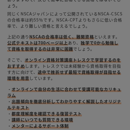
ょう。
同じくNSCAジャパンによって公開されているNSCA-CSCS
の合格率は約55％です。NSCA-CPTよりもさらに低い合格
率で、より難しい資格と言えるでしょう。
上記の通り
NSCAの合格率は低く、難関資格
といえます。
公式テキストは700ページ以上
あり、
独学で0から勉強し
て資格を取得するのは非常に困難
でしょう。
そこで、
オンライン資格対策講座トレスクで学習するのを
おすすめ
します。トレスクでは未経験から資格取得を目指
す方に向けて、
途中で挫折せず最短で資格取得が目指せる
環境を用意
しています。
・
オンラインで自分の生活に合わせて受講可能なカリキュ
ラム
・
出題傾向を徹底分析してわかりやすく解説したオリジナ
ルテキスト
・
都度理解度を確認できる復習テスト
・
講師にいつでも質問できる環境
・
メンターによるサポート体制