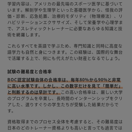
学習内容は、アメリカの最先端のスポーツ医学に基づいて
います。解剖学や生理学といった基礎医学から、怪我の評
価・診断、応急処置、治療的モダリティ（物理療法）、リ
ハビリテーションエクササイズ、そして栄養学や心理学ま
で、アスレティックトレーナーに必要なあらゆる知識と技
術を網羅します。
これらすべてを英語で学ぶため、専門知識と同時に高度な
語学力も自然と身につきます。この経験は、国際的な舞台
で活躍する上で、何にも代えがたい財産となるでしょう。
試験の難易度と合格率
BOC認定試験自体の合格率は、毎年80%から90%と非常
に高い水準です。しかし、この数字だけを見て「簡単だ」
と判断するのは早計です。
この高い合格率は、厳しい大学
のプログラムを卒業し、長時間のインターンシップをクリ
アした、選りすぐりの学生たちが受験した結果だからで
す。
資格取得までのプロセス全体を考慮すると、その難易度は
日本のどのトレーナー資格よりも高いと言っても過言では