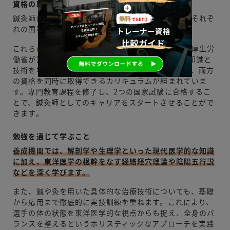
資格の取得方法
鍼灸師になるためには、「はり師」と「きゅう師」それぞ
れの国家試験に合格する必要があります。
これらの国家試験の受験資格は、文部科学省または厚生労
働省が認定する大学や専門学校で3年以上、専門の知識と
技術を学ぶことで得られます。多くの養成機関では、両方
の資格を同時に取得できるカリキュラムが組まれていま
す。専門教育課程を修了し、2つの国家試験に合格するこ
とで、鍼灸師としてのキャリアをスタートさせることがで
きます。
勉強を通じて学ぶこと
養成機関では、解剖学や生理学といった現代医学的な知識
に加え、東洋医学の根幹をなす経絡経穴理論や陰陽五行説
などを深く学びます。
また、鍼や灸を用いた具体的な治療技術についても、基礎
から応用まで徹底的に実技訓練を重ねます。これにより、
選手の体の状態を東洋医学的な視点からも捉え、全身のバ
ランスを整えるというホリスティックなアプローチを実践