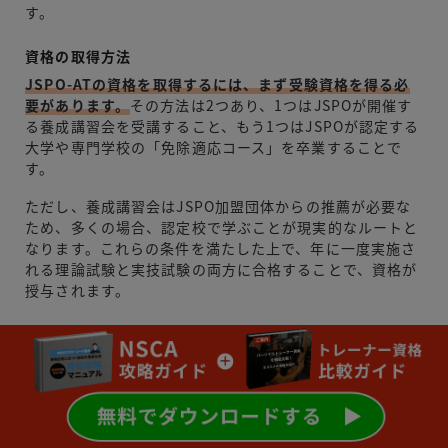
す。
資格の取得方法
JSPO-ATの資格を取得するには、まず受験資格を得る必
要があります。
その方法は2つあり、1つはJSPOが開催す
る養成講習会を受講すること、もう1つはJSPOが認定する
大学や専門学校の「免除適応コース」を卒業することで
す。
ただし、養成講習会はJSPO加盟団体からの推薦が必要な
ため、多くの場合、認定校で学ぶことが現実的なルートと
なります。これらの条件を満たした上で、年に一度実施さ
れる理論試験と実技試験の両方に合格することで、資格が
授与されます。
試験の難易度と合格率
JSPO-ATの試験は、日本のトレーナー系資格の中で最難
関と言われています。合格率は全体で約10%と非常に低
く、厳しい競争を勝ち抜かなければなりません。
試験は理
論試験と実技試験に分かれており、特に理論試験の難易度
が高いことで知られています。