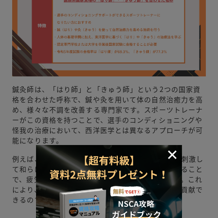
鍼灸師は、「はり師」と「きゅう師」という2つの国家資
格を合わせた呼称で、鍼や灸を用いて体の自然治癒力を高
め、様々な不調を改善する専門家です。スポーツトレーナ
ーがこの資格を持つことで、選手のコンディショニングや
怪我の治療において、西洋医学とは異なるアプローチが可
能になります。
例えば、筋肉の深層部にあるコリや張りを鍼で直接刺激し
て和らげたり、灸で体を温めて血行を促進したりすること
で、疲労回復や痛みの緩和に繋げることができます。これ
により、選手のパフォーマンス維持・向上に大きく貢献で
きるのです。