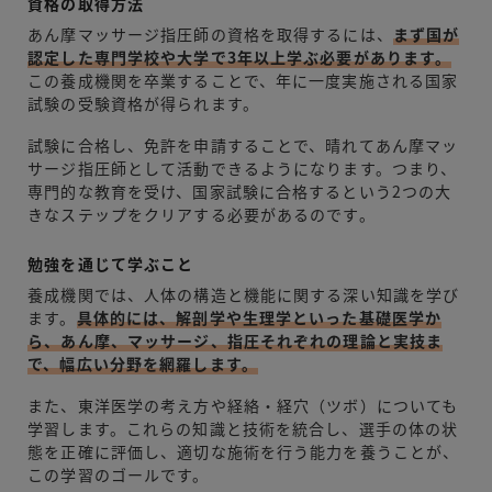
資格の取得方法
あん摩マッサージ指圧師の資格を取得するには
、
まず国が
認定した専門学校や大学で3年以上学ぶ必要があります。
この養成機関を卒業することで、年に一度実施される国家
試験の受験資格が得られます。
試験に合格し、免許を申請することで、晴れてあん摩マッ
サージ指圧師として活動できるようになります。つまり、
専門的な教育を受け、国家試験に合格するという2つの大
きなステップをクリアする必要があるのです。
勉強を通じて学ぶこと
養成機関では、人体の構造と機能に関する深い知識を学び
ます。
具体的には、解剖学や生理学といった基礎医学か
ら、あん摩、マッサージ、指圧それぞれの理論と実技ま
で、幅広い分野を網羅します。
また、東洋医学の考え方や経絡・経穴（ツボ）についても
学習します。これらの知識と技術を統合し、選手の体の状
態を正確に評価し、適切な施術を行う能力を養うことが、
この学習のゴールです。