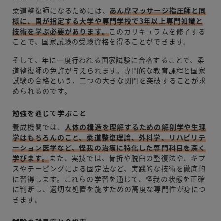
柔道整復師になるためには、
あん摩マッサージ指圧師と同
様に、国が指定する大学や専門学校で3年以上専門知識と
技術を学ぶ必要があります。
このカリキュラムを修了する
ことで、国家試験の受験資格を得ることができます。
そして、年に一度行われる国家試験に合格することで、柔
道整復師の免許が与えられます。専門的な教育課程と国家
試験の合格という、二つの大きな関門を突破することが求
められるのです。
勉強を通じて学ぶこと
養成機関では、
人体の構造を理解するための解剖学や生理
学はもちろんのこと、柔道整復理論、外科学、リハビリテ
ーション医学など、怪我の治療に特化した専門科目を深く
学びます。
また、実技では、骨折や脱臼の整復法や、ギプ
スやテーピングによる固定法など、実践的な技術を徹底的
に習得します。これらの学習を通じて、怪我の状態を正確
に判断し、適切な処置を施すための高度な専門性が身につ
きます。