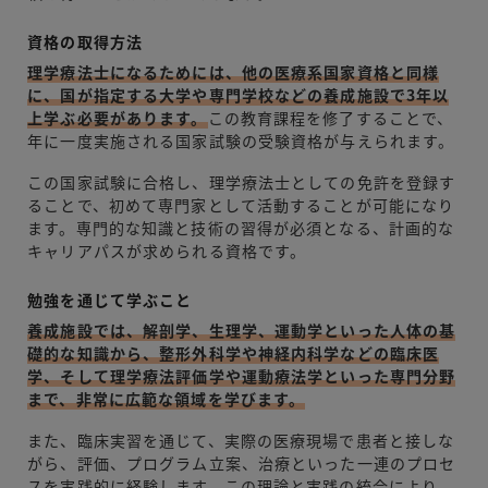
資格の取得方法
理学療法士になるためには、他の医療系国家資格と同様
に、国が指定する大学や専門学校などの養成施設で3年以
上学ぶ必要があります。
この教育課程を修了することで、
年に一度実施される国家試験の受験資格が与えられます。
この国家試験に合格し、理学療法士としての免許を登録す
ることで、初めて専門家として活動することが可能になり
ます。専門的な知識と技術の習得が必須となる、計画的な
キャリアパスが求められる資格です。
勉強を通じて学ぶこと
養成施設では、解剖学、生理学、運動学といった人体の基
礎的な知識から、整形外科学や神経内科学などの臨床医
学、そして理学療法評価学や運動療法学といった専門分野
まで、非常に広範な領域を学びます。
また、臨床実習を通じて、実際の医療現場で患者と接しな
がら、評価、プログラム立案、治療といった一連のプロセ
スを実践的に経験します。この理論と実践の統合により、