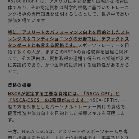
Association）は、アメリカに本部を置く国際的な教育団
体であり、その認定資格は科学的根拠に基づいたトレーニ
ング指導の専門知識を証明するものとして、世界中で高い
評価を得ています
特に、アスリートのパフォーマンス向上を目的としたスト
レングス＆コンディショニングの分野では、デファクトス
タンダードとも言える資格です。
スポーツトレーナーを目
指す多くの人が、まずこのNSCAの資格取得を目標に掲げ
ます。その理由は、資格取得の過程で得られる知識が非常
に実践的であり、かつ国際的に通用する信頼性があるから
です。
資格の概要
NSCAが認定する主要な資格には、「NSCA-CPT」と
「NSCA-CSCS」の2種類があります。
NSCA-CPTは、一
般の方を対象としたパーソナルトレーナー向けの資格で、
健康増進や体力向上を目的とした指導スキルを証明しま
す。
一方、NSCA-CSCSは、アスリートやスポーツチームを専
門に指導するための、より上位の資格です。傷害予防とス