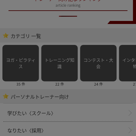
article ranking
カテゴリ 一覧
ヨガ・ピラティ
トレーニング知
コンテスト・大
インタ
ス
識
会
35 件
22 件
24 件
2
パーソナルトレーナー向け
学びたい〈スクール〉
なりたい〈採用〉