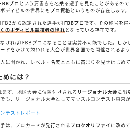
IFBBプロ
という肩書きを名乗る選手を見たことがあるので
にボディビルの世界にも
プロ資格
というものが存在します。
IFBBから認定された選手が
IFBBプロ
です。その称号を得
多くのボディビル競技者の憧れ
となっている存在です。
なければIFBBプロになることは実質不可能でした。しかし
カードをかけて競われる大会が世界各国でも開催されるよ
の人に開かれ、レベル・名実とともに高まりを見せはじめ
るためには？
手はまず、地区大会に位置付けされる
リージョナル大会
に出
でも、リージョナル大会としてマッスルコンテスト東京が2
コンテストレポート
選手は、プロカードが発行される
プロクオリファイ
に改め