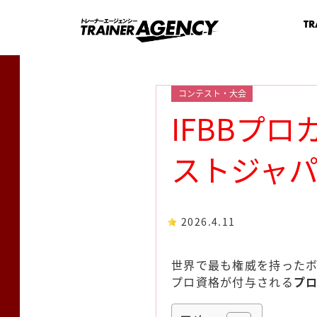
TR
コンテスト・大会
IFBBプ
ストジャパ
2026.4.11
世界で最も権威を持ったボ
プロ資格が付与される
プ