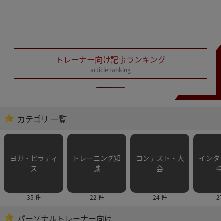
トレーナー向け記事ランキング
article ranking
カテゴリ 一覧
ヨガ・ピラティ
トレーニング知
コンテスト・大
インタ
ス
識
会
35 件
22 件
24 件
2
パーソナルトレーナー向け