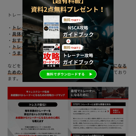
トレーナーエージェンシーでは、
・
トレーナーとして必要な素養
・
具体的なトレーナーの働き方
・
おすすめの資格
・
トレーナー資格試験の力試し模擬問題
・
うまく行く人/いかない人の違い
などをまとめた「
【完全版】未経験からトレーナーになる
ための攻略ガイドブック
」を”
無料でプレゼント
“しており
ます。（内容の一部を先んじて見せちゃいます！）