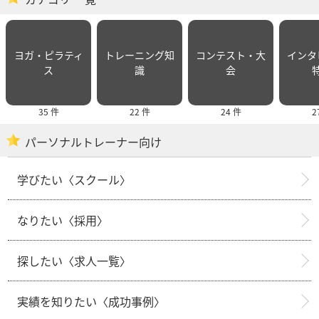
ヨガ・ピラティ
トレーニング知
コンテスト・大
インタ
ス
識
会
35 件
22 件
24 件
2
パーソナルトレーナー向け
学びたい〈スクール〉
なりたい〈採用〉
探したい〈求人一覧〉
実績を知りたい〈成功事例〉