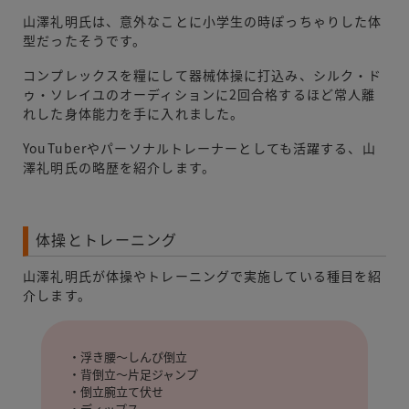
山澤礼明氏は、意外なことに小学生の時ぽっちゃりした体
型だったそうです。
コンプレックスを糧にして器械体操に打込み、シルク・ド
ゥ・ソレイユのオーディションに2回合格するほど常人離
れした身体能力を手に入れました。
YouTuberやパーソナルトレーナーとしても活躍する、山
澤礼明氏の略歴を紹介します。
体操とトレーニング
山澤礼明氏が体操やトレーニングで実施している種目を紹
介します。
・浮き腰～しんぴ倒立
・背倒立～片足ジャンプ
・倒立腕立て伏せ
・ディップス