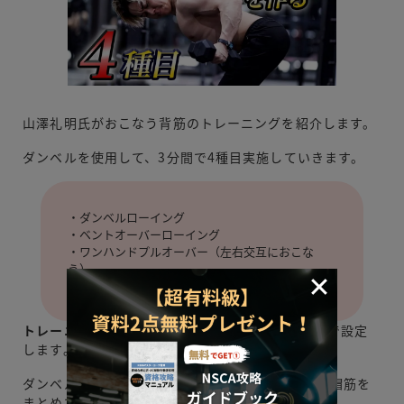
山澤礼明氏がおこなう背筋のトレーニングを紹介します。
ダンベルを使用して、3分間で4種目実施していきます。
・ダンベルローイング
・ベントオーバーローイング
・ワンハンドプルオーバー（左右交互におこな
う）
・リバースフライ
トレーニング時間は20秒で、インターバルは10秒
で設定
します。
ダンベルで4種目おこなうと、広背筋・大円筋・僧帽筋を
まとめて鍛えられるのが利点。