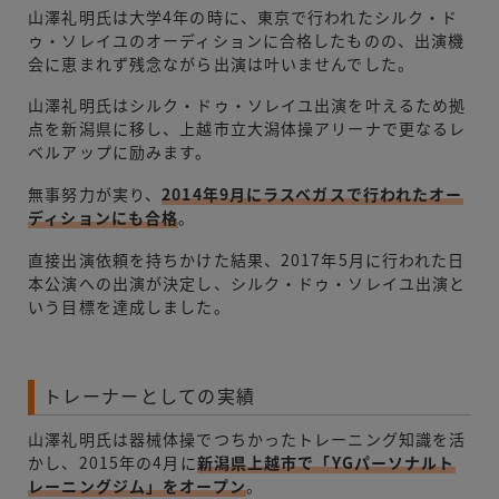
山澤礼明氏は大学4年の時に、東京で行われたシルク・ド
ゥ・ソレイユのオーディションに合格したものの、出演機
会に恵まれず残念ながら出演は叶いませんでした。
山澤礼明氏はシルク・ドゥ・ソレイユ出演を叶えるため拠
点を新潟県に移し、上越市立大潟体操アリーナで更なるレ
ベルアップに励みます。
無事努力が実り、
2014年9月にラスベガスで行われたオー
ディションにも合格
。
直接出演依頼を持ちかけた結果、2017年5月に行われた日
本公演への出演が決定し、シルク・ドゥ・ソレイユ出演と
いう目標を達成しました。
トレーナーとしての実績
山澤礼明氏は器械体操でつちかったトレーニング知識を活
かし、2015年の4月に
新潟県上越市で「YGパーソナルト
レーニングジム」をオープン
。