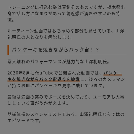
トレーニングに打込む姿は真剣そのものですが、栃木県出
身で話し方になまりがあって親近感が湧きやすいのも特
徴。
ルーティーン動画ではおちゃめな部分も見せている、山澤
礼明氏の人となりを解説します。
パンケーキを焼きながらバック宙！？
常人離れのパフォーマンスが魅力的な山澤礼明氏。
2020年8月にYouTubeで公開された動画では、
パンケー
キを焼きながらバック宙返りを披露
し、後ろのカメラマン
が持つお皿にパンケーキを見事に乗せています。
最後は満面の笑みでポーズを決めており、ユーモアも大事
にしている事がうかがえます。
器械体操のスペシャリストである、山澤礼明氏ならではの
エピソードです。