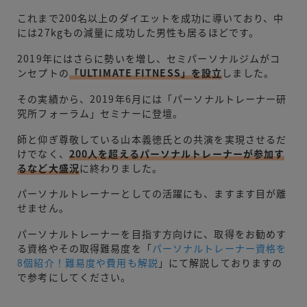
これまで200名以上のダイエットを成功に導いており、中
には27kgもの減量に成功した男性も居るほどです。
2019年にはさらに勢いを増し、セミパーソナルジムがコ
ンセプトの
「ULTIMATE FITNESS」を設立
しました。
その実績から、2019年6月には「パーソナルトレーナー研
究所フォーラム」セミナーに登壇。
師と仰ぎ尊敬している山本義徳氏との共演を実現させるだ
けでなく、
200人を超えるパーソナルトレーナーが参加す
るなど大盛況
に終わりました。
パーソナルトレーナーとしての活躍にも、ますます目が離
せません。
パーソナルトレーナーを目指す方向けに、取得をお勧めす
る資格やその取得難易度を「
パーソナルトレーナー資格を
8個紹介！難易度や費用も解説
」にて解説しておりますの
で参考にしてください。