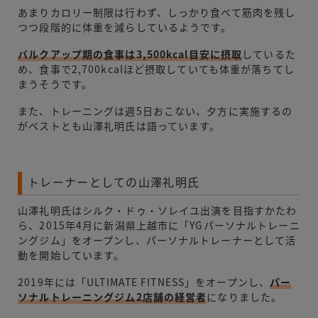
あまりカロリー制限は行わず、しっかり食べて筋肉を残し
つつ段階的に体重を減らしているようです。
バルクアップ期の食事は3,500kcal目安に摂取
しているた
め、食事で2,700kcalほど摂取していても体重が落ちてし
まうそうです。
また、トレーニングは週5日おこない、夕方に実施するの
がベストとも山澤礼明氏は語っています。
トレーナーとしての山澤礼明氏
山澤礼明氏はシルク・ドゥ・ソレイユ出演を目指すかたわ
ら、2015年4月に新潟県上越市に「YGパーソナルトレーニ
ングジム」をオープンし、パーソナルトレーナーとして活
動を開始しています。
2019年には「ULTIMATE FITNESS」をオープンし、
パー
ソナルトレーニングジム2店舗の経営者
になりました。