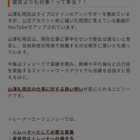
彼女よりも仕事！って本当？！
山澤礼明氏はマイプロテインのアンバサダーを務めていま
すが、公式アカウント宛に届いた質問に答えている動画が
YouTubeでアップされています。
山澤礼明氏は、現在仕事に夢中なせいで彼女は居ないと発
言し、自由奔放な性格で結婚するのは相手に悪いとも語っ
ています。
今後はフィジークで実績を積み、鉄棒や平行棒などの力技
を実施するストリートワークアウトでも活躍を目指すと答
えるほど。
山澤礼明氏の仕事に対する熱い想い
が感じられるエピソー
ドです。
トレーナーエージェンシーでは、
・
トレーナーとして必要な素養
・
具体的なトレーナーの働き方