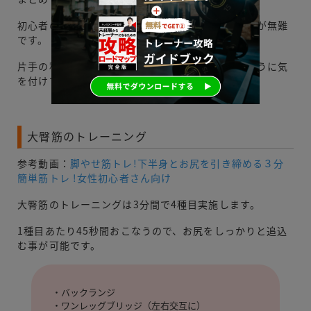
初心者の場合、両手の種目は5kgでスタートするのが無難
です。
片手の種目は3kgを目安に設定し、ケガをしないように気
を付けて実施しましょう。
大臀筋のトレーニング
参考動画：
脚やせ筋トレ!下半身とお尻を引き締める３分
簡単筋トレ !女性初心者さん向け
大臀筋のトレーニングは3分間で4種目実施します。
1種目あたり45秒間おこなうので、お尻をしっかりと追込
む事が可能です。
・バックランジ
・ワンレッグブリッジ（左右交互に）