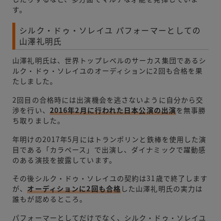
す。
シルク・ドゥ・ソレイユ パフォーマーとしての
山澤礼明氏
山澤礼明氏は、世界トップレベルのサーカス集団であるシ
ルク・ドゥ・ソレイユのオーディションに2回も合格を果
たしました。
2回目の合格時には出演機会を逃さないように自分から交
渉を行い、
2016年2月に行われた日本公演の出演
を無事勝
ち取りました。
年明けの2017年5月にはトランポリンと鉄棒を使用した演
目である「カラペース」で出演し、ダイナミックで躍動感
のある演技を披露しています。
その後シルク・ドゥ・ソレイユの契約は31歳で終了します
が、
オーディションに2回も合格
した山澤礼明氏の実力は
誰もが認めるところ。
パフォーマーとしてだけでなく、シルク・ドゥ・ソレイユ