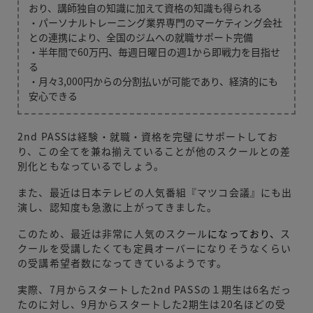
おり、講師独自の知識に加えて資格の知識も得られる
・パーソナルトレーニング業界専門のマーケティング会社
との連携により、全国のジムへの就職サポート完備
・半年間で60万円、毎週日曜日の週1から即戦力を目指せ
る
・月々3,000円からの分割払いが可能であり、経済的にも
安心できる
2nd PASSは経験・就職・資格を完璧にサポートしてお
り、この全てを兼ね揃えていることが他のスクールとの差
別化ともなっているでしょう。
また、最近は日本テレビの人気番組『マツコ会議』にも出
演し、認知度も急激に上がってきました。
このため、最近は非常に人気のスクール
になっており、
ス
クールを受講したくても定員オーバーになりそうなくらい
の受講希望者数になってきているようです。
実際、7月からスタートした2nd PASSの１期生は6名だっ
たのに対し、9月からスタートした2期生は20名ほどの受