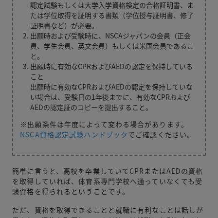
認定試験もしくは大学入学資格検定の合格証明書、ま
たは学位取得を証明する書類（学位授与証明書、修了
証明書など）が必要。
出願時および受験時に、NSCAジャパンの会員（正会
員、学生会員、英文会員）もしくは米国会員であるこ
と。
出願時に有効なCPRおよびAEDの認定を保持している
こと
出願時に有効なCPRおよびAEDの認定を保持していな
い場合は、受験日の1年後までに、有効なCPRおよび
AEDの認定証のコピーを提出すること。
※出願条件は年度によって変わる場合があります。
NSCA資格認定試験ハンドブック
でご確認ください。
簡単に言うと、高校を卒業していてCPRまたはAEDの資格
を取得していれば、体育系専門学校へ通っていなくても受
験資格を得られるということです。
ただ、資格を取得できることと就職に有利なことは話しが