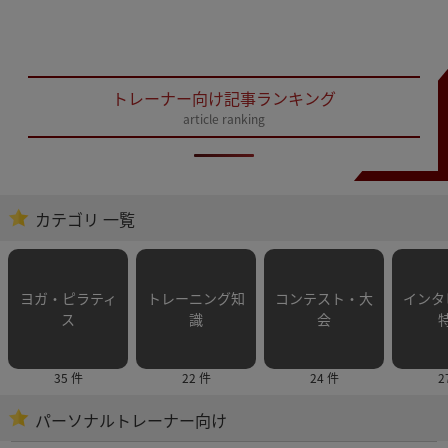
トレーナー向け記事ランキング
article ranking
カテゴリ 一覧
ヨガ・ピラティ
トレーニング知
コンテスト・大
インタ
ス
識
会
35 件
22 件
24 件
2
パーソナルトレーナー向け