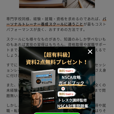
専門学校同様、経験・就職・資格を求めるのであれば、
パ
ーソナルトレーナー養成スクールに通うこと
が最もコスト
パフォーマンスが良く、おすすめの方法です。
スクールにも様々なものがあり、知識のみしか学べないも
のもあれば実技の習得はもちろん、資格取得や就職サポー
トまであるスクールもあり、多様な形態があると言えるで
しょう。
すでにトレーナーとして働いており、今の職場でのセッシ
ョンレベルをさらに高めたい人であれば知識や実技さえ身
に付けば問題無いかと思います。
また、現場経験がある場合は、資格取得に関しても全くの
未経験の方に比べて当然有利であり、独学でもそこまで問
題無いかもしれません。
しかし、パーソナルトレーナー未経験など、資格取得や就
職・転職までサポートしてほしい場合であれば、やはりそ