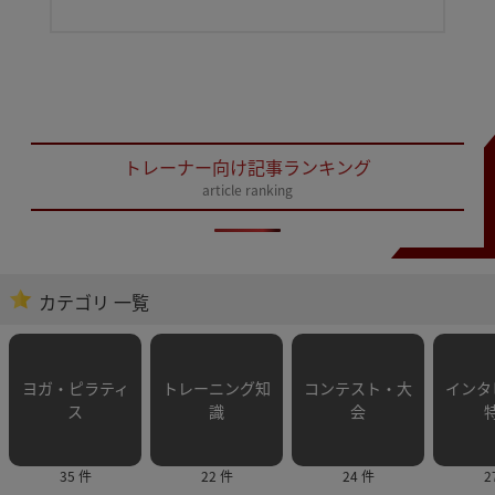
トレーナー向け記事ランキング
article ranking
カテゴリ 一覧
ヨガ・ピラティ
トレーニング知
コンテスト・大
インタ
ス
識
会
35 件
22 件
24 件
2