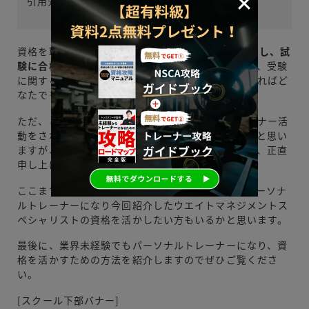
引用元：
NESTA PFT認定 取得までの流れ
資格を取得するためには
『18歳以上で講習会に参加し、試
験に合格する』
という条件をクリアすれば良いので、受験
に関するハードルは比較的易しく、しっかり勉強すればど
なたでもチャンスはあるものと言えるでしょう。
ただ、この資格のみを取得した場合、すでにトレーナー活
動をされている方にとっては非常に良いものであると思い
ますが、業界未経験の方の場合は知識のみ身に付き、正直
申し上げて実用的ではないかもしれません。
ここまで読んで頂き、トレーナー業界未経験でもパーソナ
ルトレーナーになり今回紹介したウエイトマネジメントス
ペシャリストの資格を活かしたい方もいるかと思います。
最後に、業界未経験でもパーソナルトレーナーになり、資
格を活かすための方法を紹介しますのでぜひご覧くださ
い。
[スクール下部バナー]