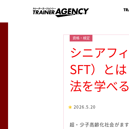
TR
資格・検定
シニアフィ
SFT）と
法を学べ
2026.5.20
超・少子高齢化社会がま