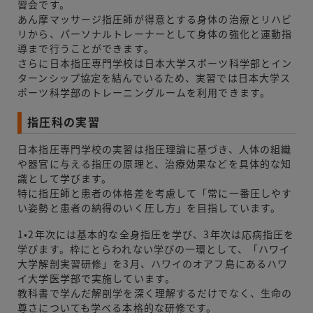
習会です。
あん摩マッサージ指圧師が得意とする身体の治療とリハビ
リから、パーソナルトレーナーとして身体の強化と運動指
導まで行うことができます。
さらに日本指圧専門学校は日本大学スポーツ科学部とイン
ターンシップ協定を結んでいるため、実習では日本大学ス
ポーツ科学部のトレーニングルームを利用できます。
指圧科の実習
日本指圧専門学校の実習は指圧理論に基づき、人体の組織
や器官に与える指圧の原理と、治療効果などを具体的な知
識として学びます。
特に指圧師と患者の体格差を考慮して「常に一番圧しやす
い姿勢と患者の納得のいく圧し方」を目指しています。
1•2年次には基本的な全身指圧を学び、3年次は応病指圧を
学びます。枠にとらわれない学びの一環として、「ハワイ
大学解剖実習研修」を3月、ハワイのオアフ島にあるハワ
イ大学医学部で実施しています。
教科書で学んだ解剖学を深く理解するだけでなく、生命の
尊さについても学べる本格的な研修です。