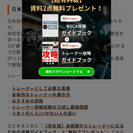
日本指圧専門学校の施設・設備
日本指圧専門学校の校舎は新校舎と本校舎の2棟がありま
す。
本校舎は新校舎の建設時にリニューアルされ、指圧実技を
学べる環境が整っています。
12F建ての新校舎では座学を中心に学ぶため、2Fから8Fま
でが教室になっており6Fにラウンジがあります。
9Fと10Fは自習室と図書室があり、各々が落ち着いた環境
で勉強に励むことができます。
トレーナーエージェンシーでは、
・
トレーナーとして必要な素養
・
具体的なトレーナーの働き方
・
おすすめの資格
・
トレーナー資格試験の力試し模擬問題
・
うまく行く人/いかない人の違い
などをまとめた「
【完全版】未経験からトレーナーになる
ための攻略ガイドブック
」を”
無料でプレゼント
“しており