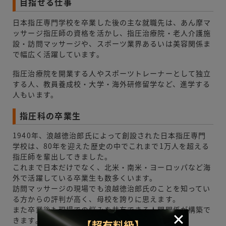
目指せる仕事
日本指圧専門学校を卒業した後の主な就職先は、あん摩マ
ッサージ指圧師の資格を活かし、指圧治療院・老人介護施
設・訪問マッサージや、スポーツ業界あるいは美容関係ま
で幅広く活躍しています。
指圧治療院を開業する人やスポーツトレーナーとして独立
する人、教員養成校・大学・海外研修留学など、進学する
人もいます。
指圧科の卒業生
1940年、浪越徳治郎氏によって創設された日本指圧専門
学校は、80年を迎えた歴史の中でこれまで1万人を超える
指圧師を輩出してきました。
これまで日本だけでなく、北米・南米・ヨーロッパなど海
外で活躍している卒業生も数多くいます。
訪問マッサージの現場でも浪越徳治郎氏のことを知ってい
る方からの評判が高く、母校を誇りに思えます。
また卒業後も現場での悩みを共有できる人間関係が構築で
きます。