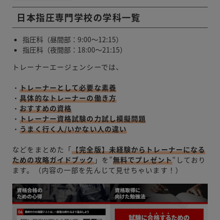
日本指圧専門学校の学科一覧
指圧科（昼間部：9:00〜12:15）
指圧科（夜間部：18:00〜21:15）
トレーナーエージェンシーでは、
・
トレーナーとして必要な素養
・
具体的なトレーナーの働き方
・
おすすめの資格
・
トレーナー資格試験の力試し模擬問題
・
うまく行く人/いかない人の違い
などをまとめた「
【完全版】未経験からトレーナーになる
ための攻略ガイドブック
」を”
無料でプレゼント
“しており
ます。（内容の一部を先んじて見せちゃいます！）