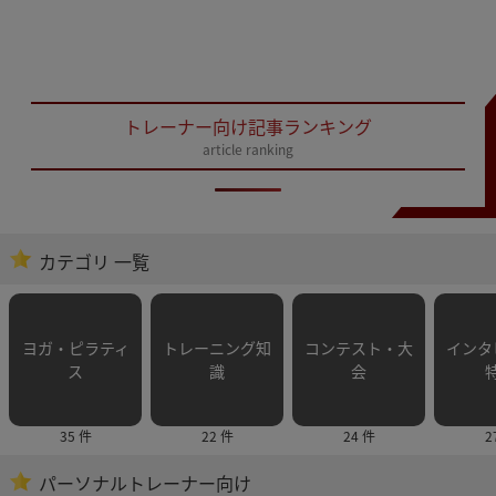
トレーナー向け記事ランキング
article ranking
カテゴリ 一覧
ヨガ・ピラティ
トレーニング知
コンテスト・大
インタ
ス
識
会
35 件
22 件
24 件
2
パーソナルトレーナー向け