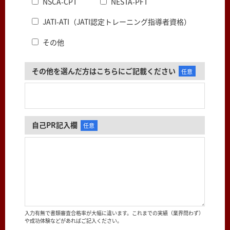
NSCA-CPT
NESTA-PFT
JATI-ATI（JATI認定トレーニング指導者資格）
その他
その他を選んだ方はこちらにご記載ください
任意
自己PR記入欄
任意
入力有無で書類審査合格率が大幅に違います。これまでの実績（業界問わず）
や成功体験などがあればご記入ください。