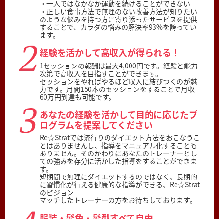
・一人ではなかなか運動を続けることができない
・正しい食事方法で無理のない改善方法が知りたい
のような悩みを持つ方に寄り添ったサービスを提供
することで、カラダの悩みの解決率93%を誇ってい
ます。
経験を活かして高収入が得られる！
1セッションの報酬は最大4,000円です。経験と能力
次第で高収入を目指すことができます。
セッションをやればやるほど収入に結びつくのが魅
力です。月間150本のセッションをすることで月収
60万円到達も可能です。
あなたの経験を活かして目的に応じたプ
ログラムを提案してください
Re☆Stratでは流行りのダイエット方法をおこなうこ
とはありませんし、指導をマニュアル化することも
ありません。そのかわりにあなたのトレーナーとし
ての強みを存分に活かした指導をすることができま
す。
短期間で無理にダイエットするのではなく、長期的
に習慣化が行える健康的な指導ができる、Re☆Strat
のビジョン
マッチしたトレーナーの方をお待ちしております。
服装・髪色・髪型すべて自由