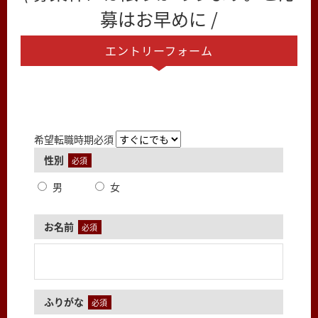
募はお早めに /
エントリーフォーム
希望転職時期
必須
性別
必須
男
女
お名前
必須
ふりがな
必須