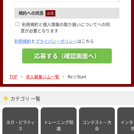
規約への同意
必須
利用規約と個人情報の取り扱いについてへの同
意が必要となります
利用規約
と
プライバシーポリシー
はこちら
TOP
求人募集ジム一覧
Re☆Start
カテゴリ 一覧
ヨガ・ピラティ
トレーニング知
コンテスト・大
インタ
ス
識
会