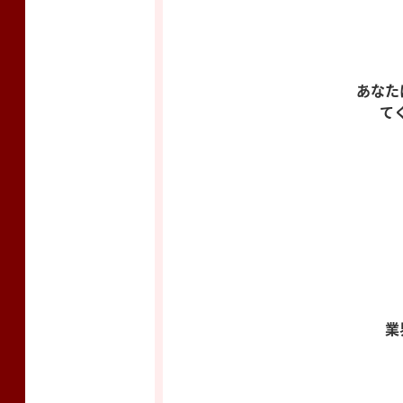
あなた
て
業