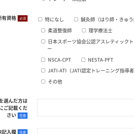
所有資格
特になし
鍼灸師（はり師・きゅう
必須
柔道整復師
理学療法士
日本スポーツ協会公認アスレティックト
ー
NSCA-CPT
NESTA-PFT
JATI-ATI（JATI認定トレーニング指導
その他
を選んだ方は
にご記載くだ
さい
任意
R記入欄
任意