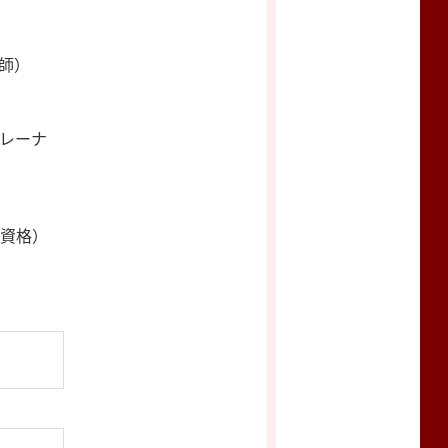
師）
レーナ
者資格）