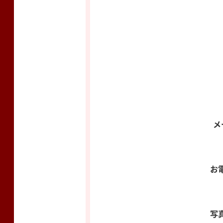
メ
お
写