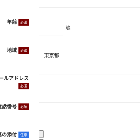
年齢
必須
歳
地域
必須
ールアドレス
必須
電話番号
必須
真の添付
任意