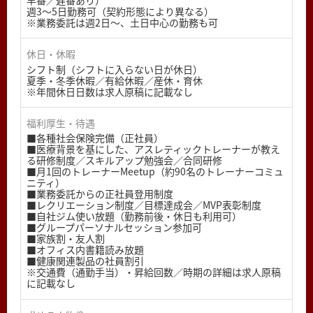
早番／遅番あり）
週3〜5日勤務可（契約形態により異なる）
※業務委託は週2日〜、土日中心の勤務も可
休日・休暇
シフト制（シフトに入らない日が休日）
夏季・冬季休暇／有給休暇／産休・育休
※年間休日日数は求人原稿に記載なし
福利厚生・待遇
■各種社会保険完備（正社員）
■医療背景を基にした、アスレティックトレーナーが教え
る研修制度／スキルアップ勉強会／合同研修
■月1回のトレーナーMeetup（約90名のトレーナーコミュ
ニティ）
■業務委託からの正社員登用制度
■レクリエーション制度／目標達成会／MVP表彰制度
■自社ジム使い放題（勤務前後・休日も利用可）
■グループパーソナルセッション参加可
■家族割・友人割
■オフィス内書籍読み放題
■健康関連製品の社員割引
※交通費（通勤手当）・昇給回数／時期の詳細は求人原稿
に記載なし