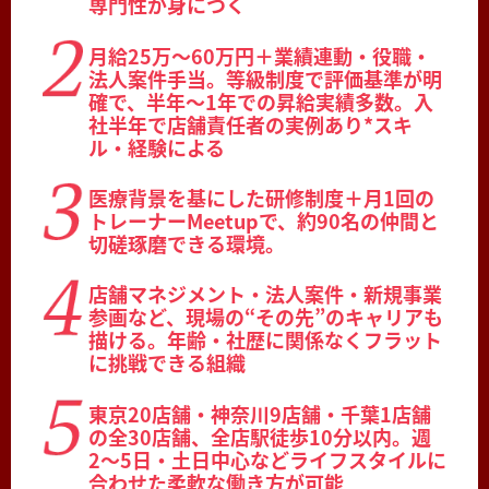
専門性が身につく
月給25万〜60万円＋業績連動・役職・
法人案件手当。等級制度で評価基準が明
確で、半年〜1年での昇給実績多数。入
社半年で店舗責任者の実例あり*スキ
ル・経験による
医療背景を基にした研修制度＋月1回の
トレーナーMeetupで、約90名の仲間と
切磋琢磨できる環境。
店舗マネジメント・法人案件・新規事業
参画など、現場の“その先”のキャリアも
描ける。年齢・社歴に関係なくフラット
に挑戦できる組織
東京20店舗・神奈川9店舗・千葉1店舗
の全30店舗、全店駅徒歩10分以内。週
2〜5日・土日中心などライフスタイルに
合わせた柔軟な働き方が可能