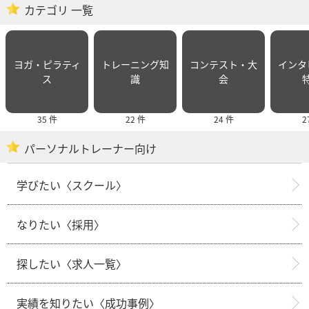
カテゴリ 一覧
ヨガ・ピラティ
トレーニング知
コンテスト・大
インタ
ス
識
会
35 件
22 件
24 件
2
パーソナルトレーナー向け
学びたい〈スクール〉
なりたい〈採用〉
探したい〈求人一覧〉
実績を知りたい〈成功事例〉