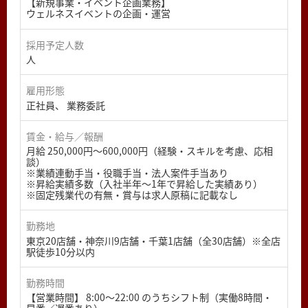
【新規事業・イベント企画業務】
ウェルネスイベントの企画・運営
採用予定人数
人
雇用形態
正社員、 業務委託
賃金・給与／報酬
月給 250,000円〜600,000円（経験・スキルを考慮、応相
談）
※業績連動手当・役職手当・法人案件手当あり
※昇給実績多数（入社半年〜1年で昇給した実績あり）
※固定残業代の有無・賞与は求人原稿に記載なし
勤務地
東京20店舗・神奈川9店舗・千葉1店舗（全30店舗）※全店
駅徒歩10分以内
勤務時間
【営業時間】 8:00〜22:00 のうちシフト制（実働8時間・