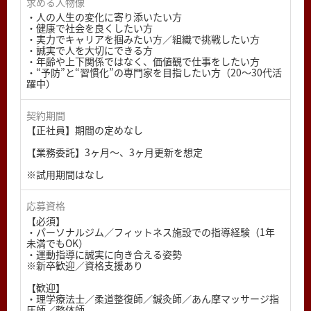
求める人物像
・人の人生の変化に寄り添いたい方
・健康で社会を良くしたい方
・実力でキャリアを掴みたい方／組織で挑戦したい方
・誠実で人を大切にできる方
・年齢や上下関係ではなく、価値観で仕事をしたい方
・“予防”と“習慣化”の専門家を目指したい方（20〜30代活
躍中）
契約期間
【正社員】期間の定めなし
【業務委託】3ヶ月～、3ヶ月更新を想定
※試用期間はなし
応募資格
【必須】
・パーソナルジム／フィットネス施設での指導経験（1年
未満でもOK）
・運動指導に誠実に向き合える姿勢
※新卒歓迎／資格支援あり
【歓迎】
・理学療法士／柔道整復師／鍼灸師／あん摩マッサージ指
圧師／整体師