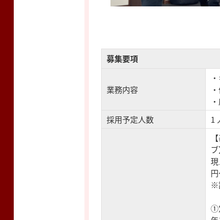
募集要項
・
業務内容
・
・
採用予定人数
1
【
ブ
現
円
​
①
年