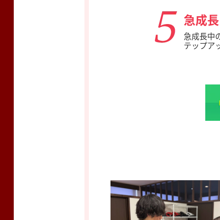
急成長
急成長中
テップア