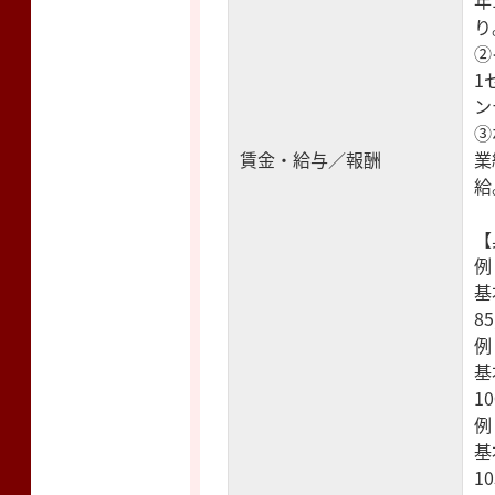
り
②
1
ン
③
賃金・給与／報酬
業
給
【
例
基
8
例
基
1
例
基
1