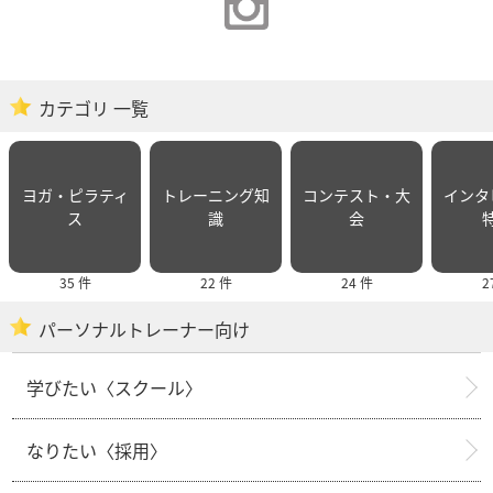
カテゴリ 一覧
ヨガ・ピラティ
トレーニング知
コンテスト・大
インタ
ス
識
会
35 件
22 件
24 件
2
パーソナルトレーナー向け
学びたい〈スクール〉
なりたい〈採用〉