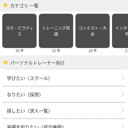
カテゴリ 一覧
ヨガ・ピラティ
トレーニング知
コンテスト・大
インタ
ス
識
会
35 件
22 件
24 件
2
パーソナルトレーナー向け
学びたい〈スクール〉
なりたい〈採用〉
探したい〈求人一覧〉
実績を知りたい〈成功事例〉