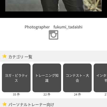
Photographer fukumi_tadaishi
カテゴリ 一覧
ヨガ・ピラティ
トレーニング知
コンテスト・大
インタ
ス
識
会
35 件
22 件
24 件
2
パーソナルトレーナー向け