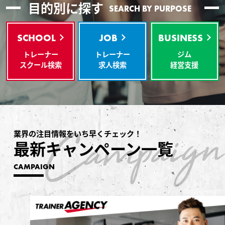
目的別に探す
SEARCH BY PURPOSE
SCHOOL
JOB
BUSINESS
トレーナー
トレーナー
ジム
スクール検索
求人検索
経営支援
業界の注目情報をいち早くチェック！
最新キャンペーン一覧
CAMPAIGN