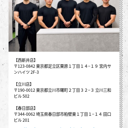
【西新井店】
〒123-0842 東京都足立区栗原１丁目１４−１９ 宮内サ
ンハイツ 2F-3
【立川店】
〒190-0012 東京都立川市曙町２丁目３２−３ 立川三和
ビル 502
【春日部店】
〒344-0062 埼玉県春日部市粕壁東１丁目１−１４ 田口
ビル 201