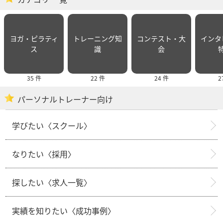
ヨガ・ピラティ
トレーニング知
コンテスト・大
インタ
ス
識
会
35 件
22 件
24 件
2
パーソナルトレーナー向け
学びたい〈スクール〉
なりたい〈採用〉
探したい〈求人一覧〉
実績を知りたい〈成功事例〉