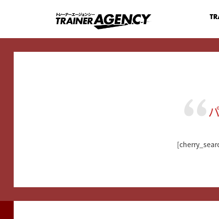
TR
[cherry_sear