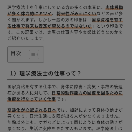
理学療法士を仕事にしている方の多くの本音に、
肉体労働
が多く体力的にキツイ
、
将来性がみえにくい
などの声が多
く聞かれます。しかし一般の方の印象は「
国家資格を有す
る仕事で将来も安定が望めるのではないか
」という印象で
す。この記事では、実際の仕事内容や実態はどうなのかを
ご紹介いたします。
目次
1）理学療法士の仕事って？
国家資格を有する仕事で、身体に障害・病気・事故の後遺
症がある人に対して、
日常的動作能力の回復を図るために
治療を行なっていく仕事
です。
高齢化が心配される日本
では、加齢によって身体の動きが
悪くなり、日常生活に支障が出る人が少なくありません。
加齢以外にも、ケガなどによって同じように身体の動きが
悪くなり、生活に支障をきたす人もいます。理学療法士は