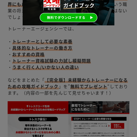
界にも広がっている
ことを考えると、理学療法士という職
業の将来性はかなり期待ができると言っても過言ではない
でしょう。
トレーナーエージェンシーでは、
・
トレーナーとして必要な素養
・
具体的なトレーナーの働き方
・
おすすめの資格
・
トレーナー資格試験の力試し模擬問題
・
うまく行く人/いかない人の違い
などをまとめた「
【完全版】未経験からトレーナーになる
ための攻略ガイドブック
」を”
無料でプレゼント
“しており
ます。（内容の一部を先んじて見せちゃいます！）