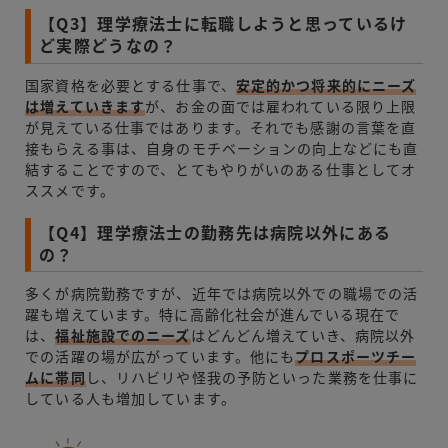
【Q3】理学療法士に転職しようと思っているけ
ど実際どうなの？
国家資格を必要とする仕事で、
安定的かつ将来的にニーズ
は増えていきます
が、お金の面では雇われている限り上限
が見えている仕事ではあります。それでも感謝の言葉を直
接もらえる事は、自身のモチベーションの向上などにも直
結することですので、とてもやりがいのある仕事としてオ
ススメです。
【Q4】理学療法士の勤務先は病院以外にある
の？
多くが病院勤務ですが、近年では病院以外での職場での活
躍も増えています。特に高齢化社会が進んでいる現在で
は、
福祉施設でのニーズ
はどんどん増えていき、病院以外
での活躍の場が広がっています。他にも
プロスポーツチー
ムに帯同
し、リハビリや怪我の予防といった業務を仕事に
している人も増加しています。