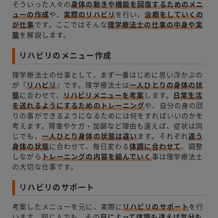
そういった人々の
身体の動きや機能を回復するためのメニ
ューの作成
や、
実際のリハビリ
を行い、
治療をしていくの
が仕事
です。ここではそんな
理学療法士の仕事の中身や実
態
を解説します。
リハビリのメニュー作成
理学療法士の仕事として、まず一番はじめに思い浮かぶの
が『
リハビリ
』です。理学療法士は
一人ひとりの身体の状
態
に合わせて、
リハビリメニューを考案
します。
日常生活
を送れるようにするためのトレーニング
や、自分の身の回
りの事ができるようになるためには何をすればいいのかを
考えます。障害やケガ・加齢など理由も違えば、症状は同
じでも、
一人ひとり身体の状態は違い
ます。それぞれ
違う
身体の状態
に合わせて、毎日変わる
体調に合わせて
、調整
しながら
トレーニングの内容を組んでいく
事は理学療法士
の大切な仕事です。
リハビリのサポート
考案したメニューを元に、実際に
リハビリのサポート
を行
います。同じ人でも、その
日によって体調も違えば気分も