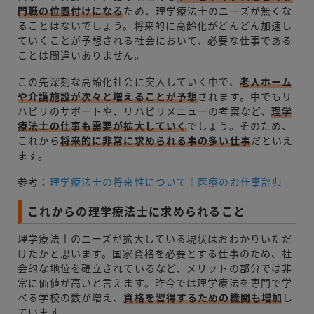
門職の位置付けになる
ため、理学療法士のニーズが無くな
ることはないでしょう。将来的に高齢化がどんどん加速し
ていくことが予想される社会において、必要な仕事である
ことは間違いありません。
この先深刻な高齢化社会に突入していく中で、
老人ホーム
や介護施設が次々と増えることが予想
されます。中でもリ
ハビリのサポートや、リハビリメニューの考案など、
理学
療法士の仕事も需要が拡大していく
でしょう。そのため、
これから
将来的に非常に求められる事の多い仕事
だといえ
ます。
参考：
理学療法士の将来性について｜医療のお仕事辞典
これからの理学療法士に求められること
理学療法士のニーズが拡大している現状はおわかりいただ
けたかと思います。国家資格を必要とする仕事のため、社
会的な地位を確立されているなど、メリットの部分では非
常に価値が高いと言えます。昨今では理学療法を専門で学
べる学校の数が増え、
資格を習得するための機関も増加
し
ています。