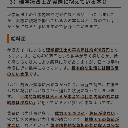
3）理学療法士が実際に抱えている本音
理学療法士の仕事内容や将来性などお話しいたしました
が、実際に現場で働いている人の本音はどうなのでしょう
か？気になると思いますので紹介していきます。
給料面
年収ガイドによると
理学療法士の平均年は約400万円
とな
っています。この400万円という数字が高く感じるか、低
く感じるかは人により感覚に差がありますが、日本の平均
年収に近い数字になっています。
基本的な生活には困る事
のない水準
です。
しかし贅沢が頻繁に出来なかったり、家庭を持ち、共働き
しない場合にはかなりひっ迫した状況になってしまいま
す。「
平均的な給与は貰えるが本音では仕事内容の割には
給与は少ない
」と思っている人が多い仕事なようです。
背景には力仕事が多く、
体力面でキツイ
・
休日が少ない
・
常に接客の連続と力仕事が隣合わせで、
精神面での負荷が
すごい
、などといった
体や精神的な負担の割に収入は少な