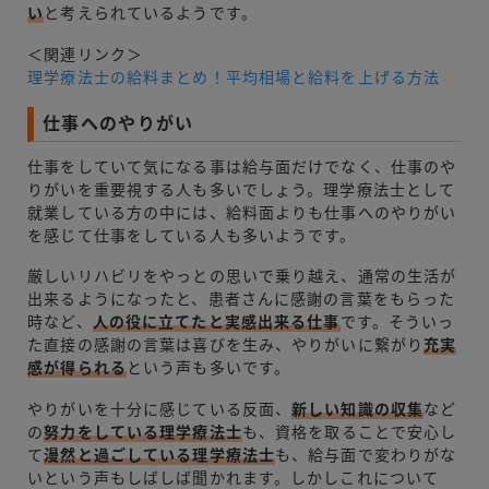
い
と考えられているようです。
＜関連リンク＞
理学療法士の給料まとめ！平均相場と給料を上げる方法
仕事へのやりがい
仕事をしていて気になる事は給与面だけでなく、仕事のや
りがいを重要視する人も多いでしょう。理学療法士として
就業している方の中には、給料面よりも仕事へのやりがい
を感じて仕事をしている人も多いようです。
厳しいリハビリをやっとの思いで乗り越え、通常の生活が
出来るようになったと、患者さんに感謝の言葉をもらった
時など、
人の役に立てたと実感出来る仕事
です。そういっ
た直接の感謝の言葉は喜びを生み、やりがいに繋がり
充実
感が得られる
という声も多いです。
やりがいを十分に感じている反面、
新しい知識の収集
など
の
努力をしている理学療法士
も、資格を取ることで安心し
て
漫然と過ごしている理学療法士
も、給与面で変わりがな
いという声もしばしば聞かれます。しかしこれについて