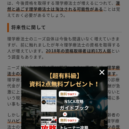
は、今後資格を取得する理学療法士が増えるにつれて、
漫
然と過ごす理学療法士は淘汰される可能性がある
ことは覚
えておく必要があるでしょう。
将来性に関して
理学療法士のニーズ自体は今後も間違いなく増えていきま
すが、前に触れましたが年々理学療法士の資格を取得する
人が増えています。
2018年の資格取得者は約1万人弱
とい
う調査もあります。
ニーズが拡大して行く事は間違いのない事ですが、
理学療
法士の数が増えすぎて飽和状態になる事も考えられます
。
理学療法士の給料は診療代金から支払われます。この診療
代金が上がらなければ報酬は上がりません。診療報酬が急
激に上がる事がなく、平均的な報酬しかこの先貰えないと
いう現実を悲観して、将来性がないと感じる人が現場に多
い事も事実です。
しかし日本という国は
確実に高齢化
しています。高齢者の
リハビリのニーズが増えていくことは事実
であり、理学療
法士の仕事場がリハビリだけにとどまらず、
スポーツの世