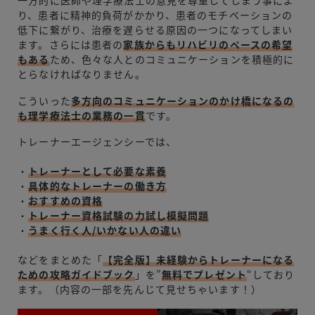
り、患者に精神的負荷がかかり、患者のモチベーションの
低下に繋がり、治療を遅らせる原因の一つになってしまい
ます。さらには患者の
家族からもリハビリのペースの希望
もある
ため、色々な人とのコミュニケーションを積極的に
とらなければなりません。
こういった
多方向のコミュニケーションのかけ橋になるの
も理学療法士の業務の一貫
です。
トレーナーエージェンシーでは、
・
トレーナーとして必要な素養
・
具体的なトレーナーの働き方
・
おすすめの資格
・
トレーナー資格試験の力試し模擬問題
・
うまく行く人/いかない人の違い
などをまとめた「
【完全版】未経験からトレーナーになる
ための攻略ガイドブック
」を”
無料でプレゼント
“しており
ます。（内容の一部を先んじて見せちゃいます！）