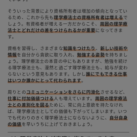
そういった背景により資格所有者は増加の傾向となってい
るため、これから先も
理学療法士の資格所有者は増える
で
しょう。有資格者が増える一方だからこそ、
周囲の理学療
法士とどれだけの差をつけられるかが重要
になってきま
す。
資格を習得し、さまざまな
知識をつけたり
、
新しい技術や
情報
を自分から貪欲に取り入れ、
勉強する姿勢
を持ちまし
ょう。理学療法士の本音の中にもありますが、勉強を続け
る理学療法士も、漫然と過ごす理学療法士も、給与が変わ
らないという意見もあります。しかし
誰にでもできる仕事
はいつか誰かにとって代わられます
。
周りとの
コミュニケーションをさらに円滑化
させるなど、
仕事に付加価値つける
人も増えています。
周囲の理学療法
士との差別化を図る
ために、常に向上意欲を持たなけれ
ば、理学療法士としての価値も下がってしまいます。いつ
でも代わりのきく理学療法士にならないように、
自分自身
の価値
を早いうちに上げておきましょう。