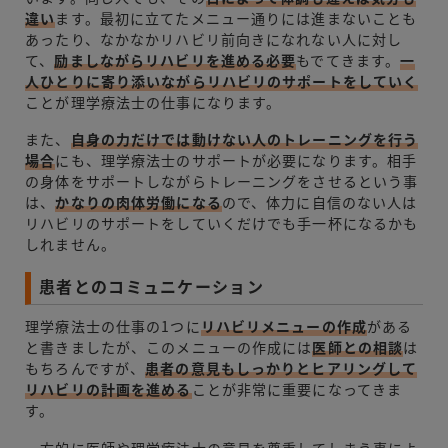
違い
ます。最初に立てたメニュー通りには進まないことも
あったり、なかなかリハビリ前向きになれない人に対し
て、
励ましながらリハビリを進める必要
もでてきます。
一
人ひとりに寄り添いながらリハビリのサポートをしていく
ことが理学療法士の仕事になります。
また、
自身の力だけでは動けない人のトレーニングを行う
場合
にも、理学療法士のサポートが必要になります。相手
の身体をサポートしながらトレーニングをさせるという事
は、
かなりの肉体労働になる
ので、体力に自信のない人は
リハビリのサポートをしていくだけでも手一杯になるかも
しれません。
患者とのコミュニケーション
理学療法士の仕事の1つに
リハビリメニューの作成
がある
と書きましたが、このメニューの作成には
医師との相談
は
もちろんですが、
患者の意見もしっかりとヒアリングして
リハビリの計画を進める
ことが非常に重要になってきま
す。
一方的に医師や理学療法士の意見を尊重してしまう事によ