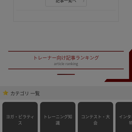
記事一覧へ
トレーナー向け記事ランキング
article ranking
カテゴリ 一覧
ヨガ・ピラティ
トレーニング知
コンテスト・大
インタ
ス
識
会