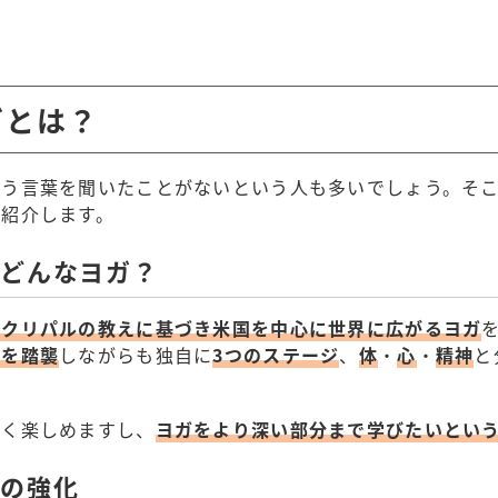
ガとは？
いう言葉を聞いたことがないという人も多いでしょう。そ
て紹介します。
てどんなヨガ？
・クリパルの教えに基づき米国を中心に世界に広がるヨガ
則を踏襲
しながらも独自に
3つのステージ
、
体
・
心
・
精神
と
なく楽しめますし、
ヨガをより深い部分まで学びたいとい
力の強化