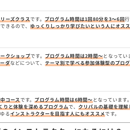
シリーズクラス
です。
プログラム時間は1回80分を3～6回
行
ができるので、
ゆっくりしっかり学びたいという人にオス
ワークショップ
です。
プログラム時間は2時間～
となってい
ェーダ
などについて、
テーマ別で学べる参加体験型のプロ
集中コース
です。
プログラム時間は6時間～
となっています
くりと体験を深めるプログラム
で、
クリパルの基礎を理解
わゆる
インストラクターを目指す人にもオススメ
です。