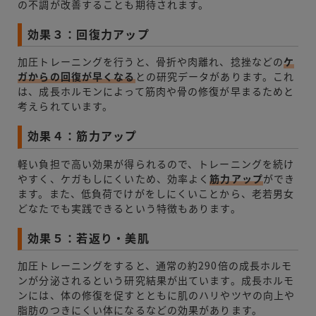
の不調が改善することも期待されます。
効果３：回復力アップ
加圧トレーニングを行うと、骨折や肉離れ、捻挫などの
ケ
ガからの回復が早くなる
との研究データがあります。これ
は、成長ホルモンによって筋肉や骨の修復が早まるためと
考えられています。
効果４：筋力アップ
軽い負担で高い効果が得られるので、トレーニングを続け
やすく、ケガもしにくいため、効率よく
筋力アップ
ができ
ます。また、低負荷でけがをしにくいことから、老若男女
どなたでも実践できるという特徴もあります。
効果５：若返り・美肌
加圧トレーニングをすると、通常の約290倍の成長ホルモ
ンが分泌されるという研究結果が出ています。成長ホルモ
ンには、体の修復を促すとともに肌のハリやツヤの向上や
脂肪のつきにくい体になるなどの効果があります。