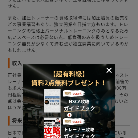
せん。
また、加圧トレーナーの資格取得時には加圧器具の販売な
どの事業講習もあり、独立開業を目指す方もいます。トレ
ーニングの性格上パーソナルトレーニングのみとなるため
広いスペースは必要ない点、低負荷のみを扱うためトレー
ニング器具が少なくて済む点が独立開業に向いているのか
もしれません。
収入
正社員として働く場合、収入の相場は他のフィットネスト
レーナーと同じような水準のようです。月給20万円前後で
も求人がメインですので、年収にすると250万円～300万
円程度でしょうか。経験によって昇給もありますが、その
点は会社の給与体系によりますので、事前に調べておいた
ほうが良いでしょう。
将来性は？医療・介護分野への進出
日本では、トレーニング方法の1つとして認知されている