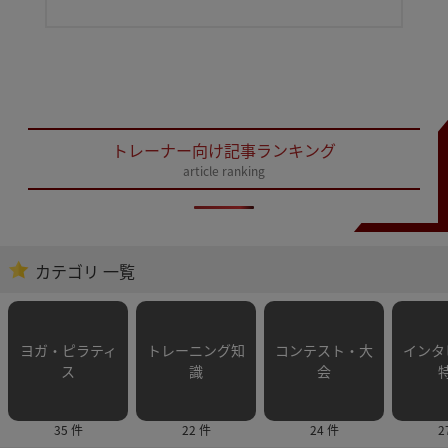
トレーナー向け記事ランキング
article ranking
カテゴリ 一覧
ヨガ・ピラティ
トレーニング知
コンテスト・大
インタ
ス
識
会
35 件
22 件
24 件
2