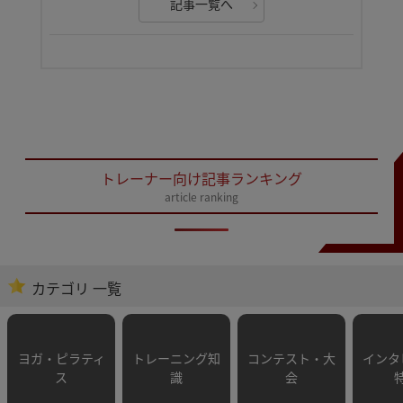
記事一覧へ
トレーナー向け記事ランキング
article ranking
カテゴリ 一覧
ヨガ・ピラティ
トレーニング知
コンテスト・大
インタ
ス
識
会