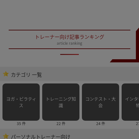
トレーナー向け記事ランキング
article ranking
カテゴリ 一覧
ヨガ・ピラティ
トレーニング知
コンテスト・大
インタ
ス
識
会
35 件
22 件
24 件
2
パーソナルトレーナー向け