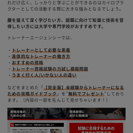
れだけ広く、しっかりと学ぶことができるのはカイロプラ
クターとしての活動する際に大きな強みとなるでしょう。
腰を据えて深く学びたい方、就職に向けて知識と技術を習
得したい方には大学や専門学校がおすすめです。
トレーナーエージェンシーでは、
・
トレーナーとして必要な素養
・
具体的なトレーナーの働き方
・
おすすめの資格
・
トレーナー資格試験の力試し模擬問題
・
うまく行く人/いかない人の違い
などをまとめた「
【完全版】未経験からトレーナーになる
ための攻略ガイドブック
」を”
無料でプレゼント
“しており
ます。（内容の一部を先んじて見せちゃいます！）