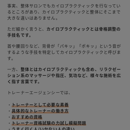
事実、整体サロンでもカイロプラクティックを行なってい
るところがあり、カイロプラクティックと整体にそこまで
大きな違いはありません。
ただ細かく言うと、
カイロプラクティックとは骨格調整の
手技名です。
首や腰回りなど、背骨が「パキッ」「ポキッ」という音が
するような手技を特定してカイロプラクティックと呼びま
す。
一方、
整体とはカイロプラクティックも含め、リラクゼー
ション系のマッサージや指圧、気功など、様々な施術を広
く指す言葉です。
トレーナーエージェンシーでは、
・
トレーナーとして必要な素養
・
具体的なトレーナーの働き方
・
おすすめの資格
・
トレーナー資格試験の力試し模擬問題
・
うまく行く人/いかない人の違い