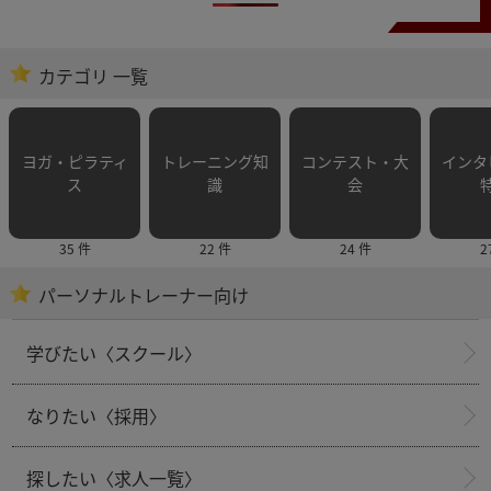
カテゴリ 一覧
ヨガ・ピラティ
トレーニング知
コンテスト・大
インタ
ス
識
会
35 件
22 件
24 件
2
パーソナルトレーナー向け
学びたい〈スクール〉
なりたい〈採用〉
探したい〈求人一覧〉