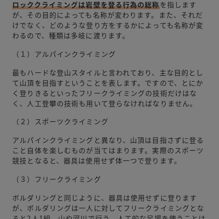
ロッククライミングは岩壁を登る行為の総称
を指します
が、その目的によっても名称が変わります。また、それだ
けでなく、どのような登り方をするかによっても名称が変
わるので、種類は多岐に渡ります。
（１）アルパインクライミング
最もハードな登山スタイルと言われており、主な目的とし
て山頂を目指すということを表します。ですので、とにか
く登りきるといったフリークライミングの技術だけはな
く、人工登攀の技術も用いて登らなければなりません。
（２）スポーツクライミング
アルパインクライミングと異なり、山頂は目指さずに登る
こと自体を楽しむものが当てはまります。実際のスポーツ
競技となると、器具は使用せず体一つで登ります。
（３）フリークライミング
ボルダリングと同じように、器具は使用せずに登ります
が、ボルダリングは一人に対してフリークライミングとな
ると2人1組、山や河川で行う、人工的な足場を使うことは