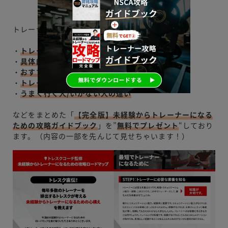
トレーナーエージェンシーでは、
・
トレーナーとして必要な素養
・
具体的なトレーナーの働き方
・
おすすめの資格
・
トレーナー資格試験の力試し模擬問題
・
うまく行く人/いかない人の違い
などをまとめた「
【完全版】未経験からトレーナーになる
ための攻略ガイドブック
」を”
無料でプレゼント
“しており
ます。（内容の一部を先んじて見せちゃいます！）