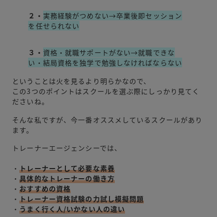
２・
実務経験がつめない→卒業後即セッション
を任せられない
３・
資格・就職サポートがない→就職できな
い・結局資格を独学で勉強しなければならない
ということは火を見るより明らかなので、
この3つのポイントはスクールを選ぶ際にしっかり見てく
ださいね。
そんな私ですが、今一番オススメしているスクールがあり
ます。
トレーナーエージェンシーでは、
・
トレーナーとして必要な素養
・
具体的なトレーナーの働き方
・
おすすめの資格
・
トレーナー資格試験の力試し模擬問題
・
うまく行く人/いかない人の違い