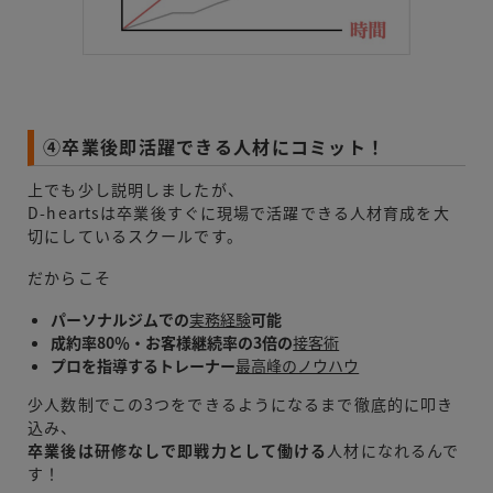
④卒業後即活躍できる人材にコミット！
上でも少し説明しましたが、
D-heartsは卒業後すぐに現場で活躍できる人材育成を大
切にしているスクールです。
だからこそ
パーソナルジムでの
実務経験
可能
成約率80％・お客様継続率の3倍の
接客術
プロを指導するトレーナー
最高峰のノウハウ
少人数制でこの3つをできるようになるまで徹底的に叩き
込み、
卒業後は研修なしで即戦力として働ける
人材になれるんで
す！