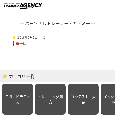
パーソナルトレーナーアカデミー
2018年3月1日（木）
第一回
カテゴリ 一覧
ヨガ・ピラティ
トレーニング知
コンテスト・大
インタ
ス
識
会