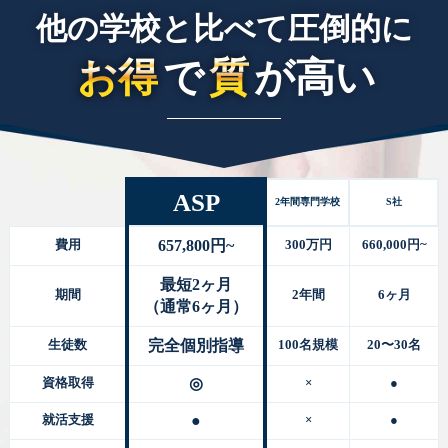
他の学校と比べて圧倒的に
お得
で
質
が高い
ASP
2年間専門学校
S社
657,800円~
費用
300万円
660,000円~
最短2ヶ月
期間
2年間
6ヶ月
（通常6ヶ月）
完全個別指導
生徒数
100名規模
20〜30名
◎
資格取得
×
●
●
就活支援
×
●