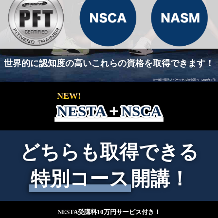
世界的に認知度の高いこれらの資格を取得できます！
※一般社団法人パーソナル協会調べ（2019年5月）
NEW!
NESTA
＋
NSCA
どちらも取得できる
特別コース
開講！
NESTA受講料10万円サービス付き！