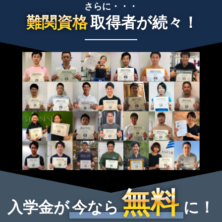
さらに・・・
難関資格
取得者が続々！
無料
入学金が
今なら
に！