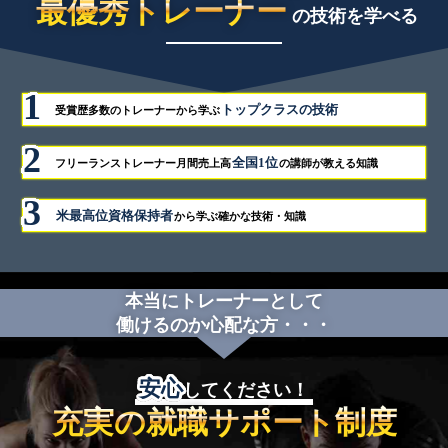
最優秀トレーナー
の技術を学べる
トップクラスの技術
受賞歴多数のトレーナーから学ぶ
全国1位
フリーランストレーナー月間売上高
の講師が教える知識
米最高位資格保持者
から学ぶ確かな技術・知識
本当にトレーナーとして
働けるのか心配な方・・・
安心
してください！
充実の就職サポート制度