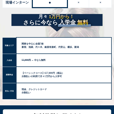
●
現場インターン
×
×
月々
1万円から！
さらに今なら
入学金
無料
関東を中心に全国7校
対象エリア
新宿、池袋、代々木、銀座有楽町、代官山、横浜、新潟
55,000円
→ 今なら無料
入会金
【ベーシックコース】657,800円（税込）
授業料金
分割払いの利用で月々1万円から入学可
現金、クレジットカード
支払い方法
分割払い