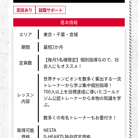
実技あり
就職サポート
基本情報
エリア
東京・千葉・宮城
期間
最短2か月
【毎月5名様限定】個別指導なので、社
定員数
会人にもオススメ！
世界チャンピオンを数多く輩出する一流
トレーナーから学ぶ集中個別指導！
700人以上を目標達成に導いたゴールド
レッスン
ジム公認トレーナーから本物の知識を学
内容
ぶ。
数多くの有名トレーナーもお墨付き！
取得可能
NESTA
資格
D-HEARTS 独自認定資格