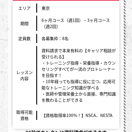
エリア
東京
6ヶ月コース（週1回）・3ヶ月コース
期間
（週2回）
定員数
各募集枠：8名
資料請求で本来有料の【キャリア相談が
受けられる】
・トレーニング指導・栄養指導・カウン
セリングすべてが一流のプロトレーナー
レッスン
を目指す！
内容
・10年経っても指導に役に立つ、応用可
能なトレーニング知識が学べる
・医師や管理栄養士から直接、専門知識
を教わることができる
取得可能
【資格取得率100%！】NSCA、NESTA
資格