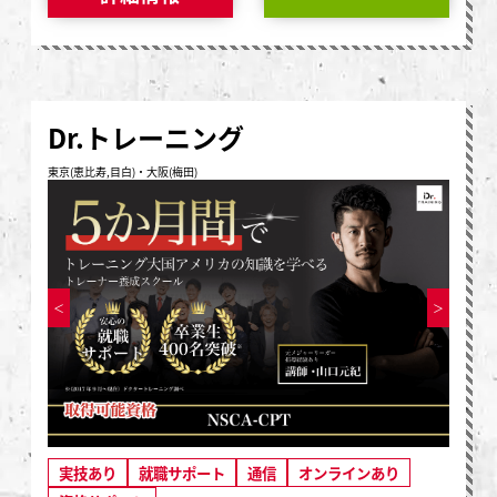
Dr.トレーニング
東京(恵比寿,目白)・大阪(梅田)
実技あり
就職サポート
通信
オンラインあり