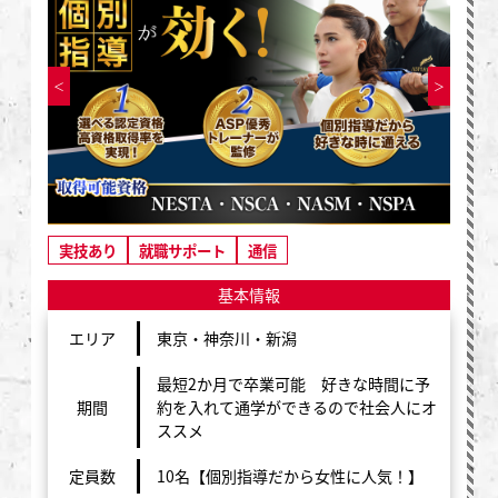
実技あり
就職サポート
通信
基本情報
エリア
東京・神奈川・新潟
最短2か月で卒業可能 好きな時間に予
期間
約を入れて通学ができるので社会人にオ
ススメ
定員数
10名【個別指導だから女性に人気！】