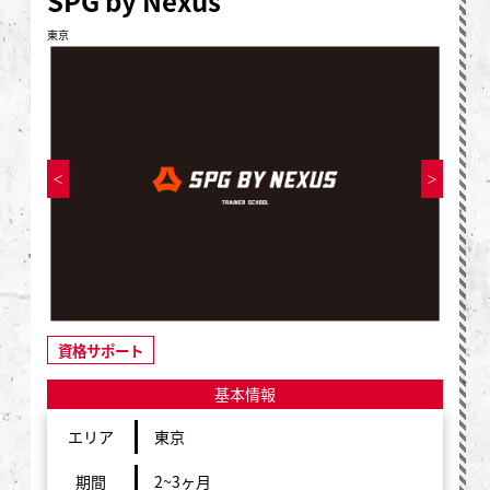
SPG by Nexus
東京
資格サポート
基本情報
エリア
東京
期間
2~3ヶ月