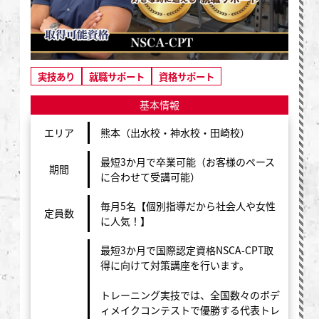
実技あり
就職サポート
資格サポート
基本情報
エリア
熊本（出水校・神水校・田崎校）
最短3か月で卒業可能（お客様のペース
期間
に合わせて受講可能）
毎月5名【個別指導だから社会人や女性
定員数
に人気！】
最短3か月で国際認定資格NSCA-CPT取
得に向けて対策講座を行います。
トレーニング実技では、全国数々のボデ
ィメイクコンテストで優勝する代表トレ