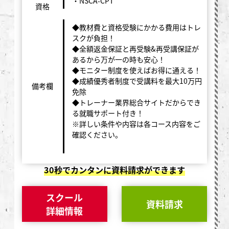
・NSCA-CPT
資格
◆教材費と資格受験にかかる費用はトレ
スクが負担！
◆全額返金保証と再受験&再受講保証が
あるから万が一の時も安心！
◆モニター制度を使えばお得に通える！
◆成績優秀者制度で受講料を最大10万円
備考欄
免除
◆トレーナー業界総合サイトだからでき
る就職サポート付き！
※詳しい条件や内容は各コース内容をご
確認ください。
30秒でカンタンに資料請求ができます
スクール
資料請求
詳細情報